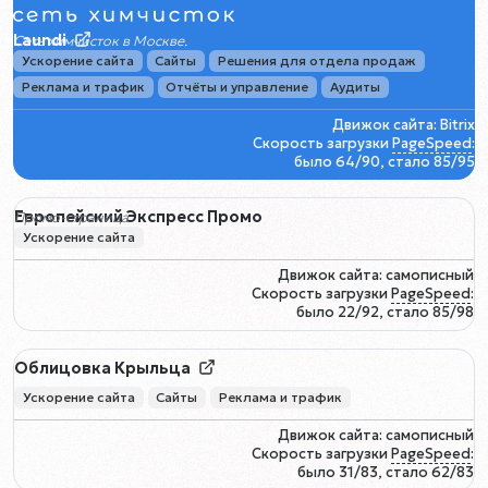
Laundi
Сеть химчисток в Москве.
Ускорение сайта
Сайты
Решения для отдела продаж
Реклама и трафик
Отчёты и управление
Аудиты
Движок сайта: Bitrix
Скорость загрузки
PageSpeed
:
было 64/90, стало 85/95
Европейский Экспресс Промо
Промо-страница
Ускорение сайта
Движок сайта: самописный
Скорость загрузки
PageSpeed
:
было 22/92, стало 85/98
Облицовка Крыльца
Ускорение сайта
Сайты
Реклама и трафик
Движок сайта: самописный
Скорость загрузки
PageSpeed
:
было 31/83, стало 62/83