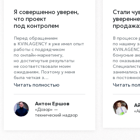
Я совершенно уверен,
Стали чу
что проект
уверенне
под контролем
продажа
Перед обращением
В процессе 
в KVIN.AGENCY я уже имел опыт
по нашему 
работы с подрядчиком
KVIN.AGENC
по онлайн-маркетингу,
бонусные а
но достигнутые результаты
по оказывае
не соответствовали моим
Специалист
ожиданиям. Поэтому у меня
занимались
была четкая з
…
в постоянн
Читать полностью
Читать по
Антон Ершов
А
«Дозор» —
«А
технический надзор